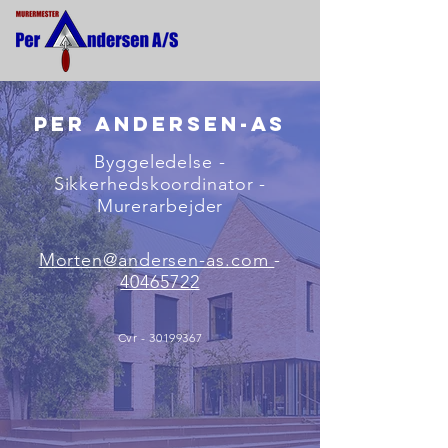
Per Andersen-AS
Byggeledelse -
Sikkerhedskoordinator -
Murerarbejder
Morten@andersen-as.com
-
40465722
Cvr -
30199367